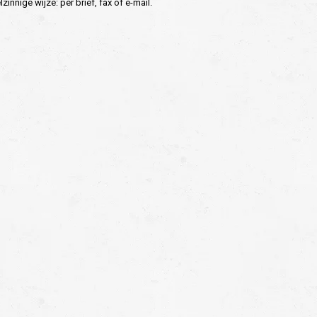
nnige wijze: per brief, fax of e-mail.