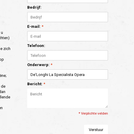
Bedrijf:
E-mail:
*
 u
chten)
Telefoon:
e zich
 op
Onderwerp:
*
ëne;
Bericht:
*
 de
 dan
llende
en
* Verplichte velden
Verstuur