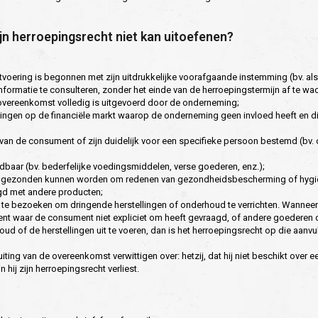
ijn herroepingsrecht niet kan uitoefenen?
tvoering is begonnen met zijn uitdrukkelijke voorafgaande instemming (bv. als
ormatie te consulteren, zonder het einde van de herroepingstermijn af te wa
de overeenkomst volledig is uitgevoerd door de onderneming;
ngen op de financiële markt waarop de onderneming geen invloed heeft en di
 van de consument of zijn duidelijk voor een specifieke persoon bestemd (bv.
baar (bv. bederfelijke voedingsmiddelen, verse goederen, enz.);
eruggezonden kunnen worden om redenen van gezondheidsbescherming of hygi
ngd met andere producten;
te bezoeken om dringende herstellingen of onderhoud te verrichten. Wanneer
eent waar de consument niet expliciet om heeft gevraagd, of andere goederen
d of de herstellingen uit te voeren, dan is het herroepingsrecht op die aanvu
ing van de overeenkomst verwittigen over: hetzij, dat hij niet beschikt over e
hij zijn herroepingsrecht verliest.