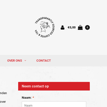
€0,00
0
OVER ONS
CONTACT
Neem contact op
zenden
Naam:
*
zover