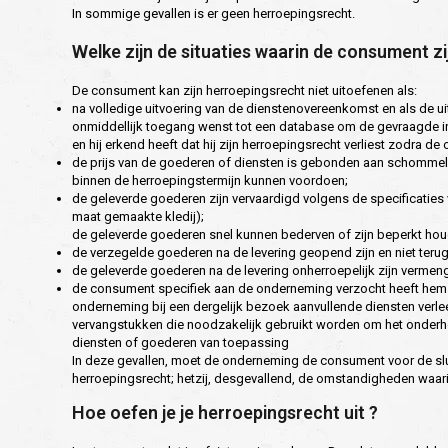
In sommige gevallen is er geen herroepingsrecht.
Welke zijn de situaties waarin de consument z
De consument kan zijn herroepingsrecht niet uitoefenen als:
na volledige uitvoering van de dienstenovereenkomst en als de ui
onmiddellijk toegang wenst tot een database om de gevraagde inf
en hij erkend heeft dat hij zijn herroepingsrecht verliest zodra 
de prijs van de goederen of diensten is gebonden aan schommeli
binnen de herroepingstermijn kunnen voordoen;
de geleverde goederen zijn vervaardigd volgens de specificaties
maat gemaakte kledij);
de geleverde goederen snel kunnen bederven of zijn beperkt houd
de verzegelde goederen na de levering geopend zijn en niet t
de geleverde goederen na de levering onherroepelijk zijn verme
de consument specifiek aan de onderneming verzocht heeft hem 
onderneming bij een dergelijk bezoek aanvullende diensten verl
vervangstukken die noodzakelijk gebruikt worden om het onderhou
diensten of goederen van toepassing
In deze gevallen, moet de onderneming de consument voor de sluit
herroepingsrecht; hetzij, desgevallend, de omstandigheden waarin 
Hoe oefen je je herroepingsrecht uit ?