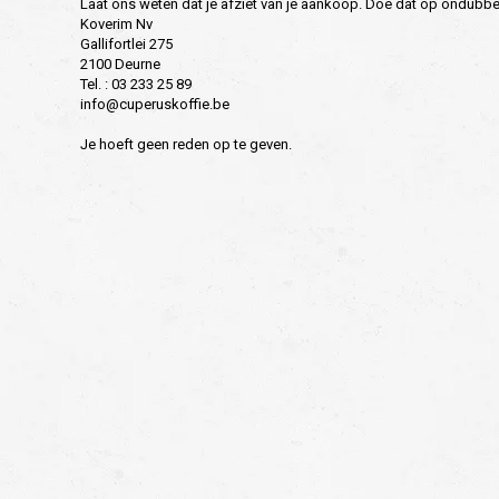
Laat ons weten dat je afziet van je aankoop. Doe dat op ondubbelzi
Koverim Nv
Gallifortlei 275
2100 Deurne
Tel. : 03 233 25 89
info@cuperuskoffie.be
Je hoeft geen reden op te geven.