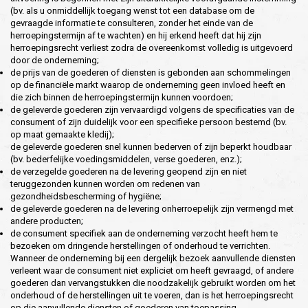
(bv. als u onmiddellijk toegang wenst tot een database om de
gevraagde informatie te consulteren, zonder het einde van de
herroepingstermijn af te wachten) en hij erkend heeft dat hij zijn
herroepingsrecht verliest zodra de overeenkomst volledig is uitgevoerd
door de onderneming;
de prijs van de goederen of diensten is gebonden aan schommelingen
op de financiële markt waarop de onderneming geen invloed heeft en
die zich binnen de herroepingstermijn kunnen voordoen;
de geleverde goederen zijn vervaardigd volgens de specificaties van de
consument of zijn duidelijk voor een specifieke persoon bestemd (bv.
op maat gemaakte kledij);
de geleverde goederen snel kunnen bederven of zijn beperkt houdbaar
(bv. bederfelijke voedingsmiddelen, verse goederen, enz.);
de verzegelde goederen na de levering geopend zijn en niet
teruggezonden kunnen worden om redenen van
gezondheidsbescherming of hygiëne;
de geleverde goederen na de levering onherroepelijk zijn vermengd met
andere producten;
de consument specifiek aan de onderneming verzocht heeft hem te
bezoeken om dringende herstellingen of onderhoud te verrichten.
Wanneer de onderneming bij een dergelijk bezoek aanvullende diensten
verleent waar de consument niet expliciet om heeft gevraagd, of andere
goederen dan vervangstukken die noodzakelijk gebruikt worden om het
onderhoud of de herstellingen uit te voeren, dan is het herroepingsrecht
op die aanvullende diensten of goederen van toepassing