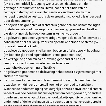
(bv. als u onmiddellijk toegang wenst tot een database om de
gevraagde informatie te consulteren, zonder het einde van de
herroepingstermijn af te wachten) en hij erkend heeft dat hij zijn
herroepingsrecht verliest zodra de overeenkomst volledig is uitgevoerd
door de onderneming;
de prijs van de goederen of diensten is gebonden aan schommelingen
op de financiële markt waarop de onderneming geen invloed heeft en
die zich binnen de herroepingstermijn kunnen voordoen;
de geleverde goederen zijn vervaardigd volgens de specificaties van de
consument of zijn duidelijk voor een specifieke persoon bestemd (bv.
op maat gemaakte kledij);
de geleverde goederen snel kunnen bederven of zijn beperkt houdbaar
(bv. bederfelijke voedingsmiddelen, verse goederen, enz.);
de verzegelde goederen na de levering geopend zijn en niet
teruggezonden kunnen worden om redenen van
gezondheidsbescherming of hygiëne;
de geleverde goederen na de levering onherroepelijk zijn vermengd met
andere producten;
de consument specifiek aan de onderneming verzocht heeft hem te
bezoeken om dringende herstellingen of onderhoud te verrichten.
Wanneer de onderneming bij een dergelijk bezoek aanvullende diensten
verleent waar de consument niet expliciet om heeft gevraagd, of andere
goederen dan vervangstukken die noodzakelijk gebruikt worden om het
onderhoud of de herstellingen uit te voeren, dan is het herroepingsrecht
op die aanvullende diensten of goederen van toepassing