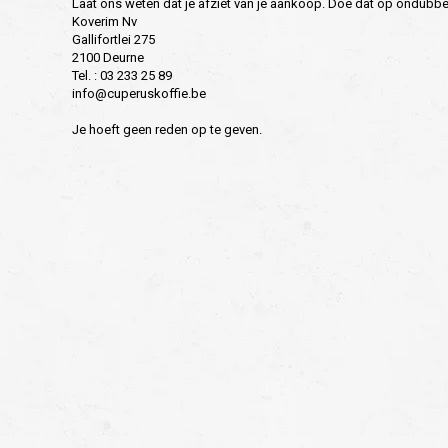
Laat ons weten dat je afziet van je aankoop. Doe dat op ondubbelzi
Koverim Nv
Gallifortlei 275
2100 Deurne
Tel. : 03 233 25 89
info@cuperuskoffie.be
Je hoeft geen reden op te geven.