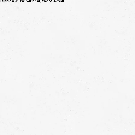
nnige wijze: per brief, fax of e-mail.