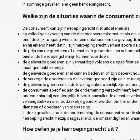
In sommige gevallen is er geen herroepingsrecht.
Welke zijn de situaties waarin de consument z
De consument kan zijn herroepingsrecht niet uitoefenen als:
na volledige uitvoering van de dienstenovereenkomst en als de ui
onmiddellijk toegang wenst tot een database om de gevraagde inf
en hij erkend heeft dat hij zijn herroepingsrecht verliest zodra 
de prijs van de goederen of diensten is gebonden aan schommeli
binnen de herroepingstermijn kunnen voordoen;
de geleverde goederen zijn vervaardigd volgens de specificaties
maat gemaakte kledij);
de geleverde goederen snel kunnen bederven of zijn beperkt houd
de verzegelde goederen na de levering geopend zijn en niet t
de geleverde goederen na de levering onherroepelijk zijn verme
de consument specifiek aan de onderneming verzocht heeft hem 
onderneming bij een dergelijk bezoek aanvullende diensten verl
vervangstukken die noodzakelijk gebruikt worden om het onderhou
diensten of goederen van toepassing
In deze gevallen, moet de onderneming de consument voor de sluit
herroepingsrecht; hetzij, desgevallend, de omstandigheden waarin 
Hoe oefen je je herroepingsrecht uit ?