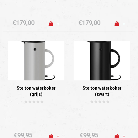
€179,00
€179,00
+
+
Stelton waterkoker
Stelton waterkoker
(grijs)
(zwart)
€99,95
€99,95
+
+