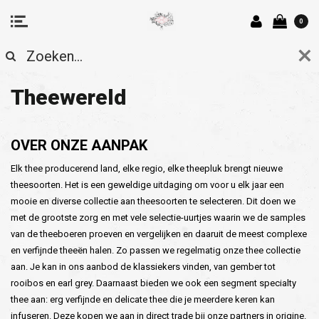
0
Theewereld
OVER ONZE AANPAK
Elk thee producerend land, elke regio, elke theepluk brengt nieuwe
theesoorten. Het is een geweldige uitdaging om voor u elk jaar een
mooie en diverse collectie aan theesoorten te selecteren. Dit doen we
met de grootste zorg en met vele selectie-uurtjes waarin we de samples
van de theeboeren proeven en vergelijken en daaruit de meest complexe
en verfijnde theeën halen. Zo passen we regelmatig onze thee collectie
aan. Je kan in ons aanbod de klassiekers vinden, van gember tot
rooibos en earl grey. Daarnaast bieden we ook een segment specialty
thee aan: erg verfijnde en delicate thee die je meerdere keren kan
infuseren. Deze kopen we aan in direct trade bij onze partners in origine.