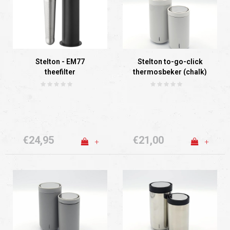
Stelton - EM77
Stelton to-go-click
theefilter
thermosbeker (chalk)
€24,95
€21,00
+
+