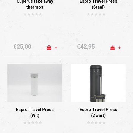
Cuperus take away
Espro Travel Press
thermos
(Staal)
€25,00
€42,95
+
+
Espro Travel Press
Espro Travel Press
(Wit)
(Zwart)