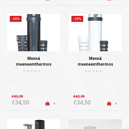
-20%
-20%
Mennä
Mennä
meeneemthermos
meeneemthermos
(Grijs)
(Wit)
€42,95
€42,95
€34,50
€34,50
+
+