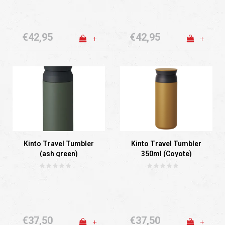
€42,95
€42,95
+
+
Kinto Travel Tumbler
Kinto Travel Tumbler
(ash green)
350ml (Coyote)
€37,50
€37,50
+
+