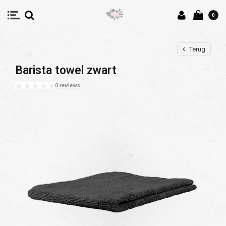
0
Terug
Barista towel zwart
0 reviews