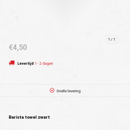
1
/ 1
€4,50
Levertijd
1 - 2 dagen
Snelle levering
Barista towel zwart