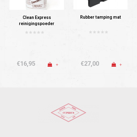
Rubber tamping mat
Clean Express
reinigingspoeder
espresso
€16,95
€27,00
+
+