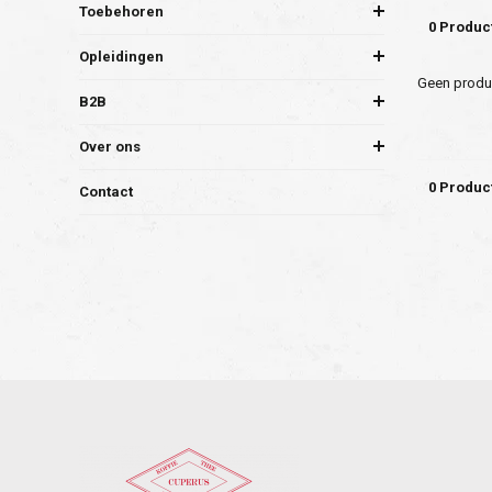
Toebehoren
0 Produc
Opleidingen
Geen produc
B2B
Over ons
0 Produc
Contact