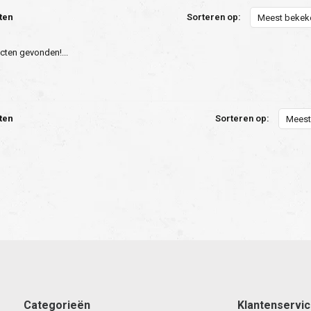
ten
Sorteren op:
Meest bekek
ten gevonden!...
ten
Sorteren op:
Meest
Categorieën
Klantenservi