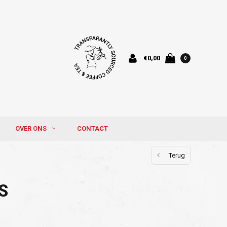
€0,00
0
OVER ONS
CONTACT
Terug
S