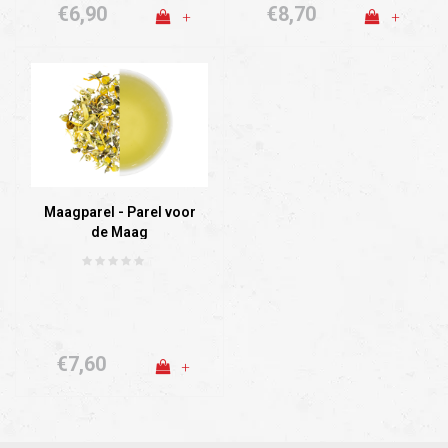
€6,90
€8,70
+
+
Maagparel - Parel voor
de Maag
€7,60
+