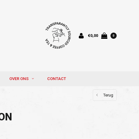
€0,00
0
OVER ONS
CONTACT
Terug
ION