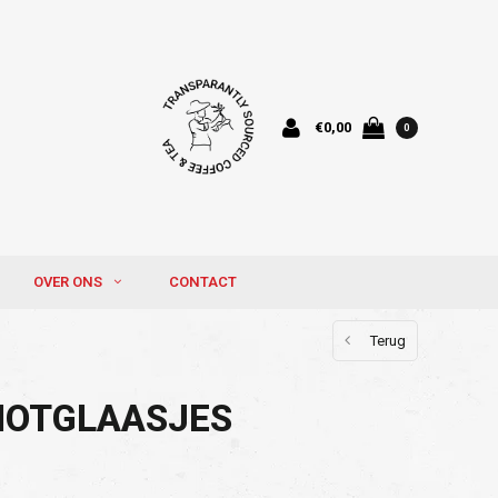
€0,00
0
OVER ONS
CONTACT
Terug
HOTGLAASJES