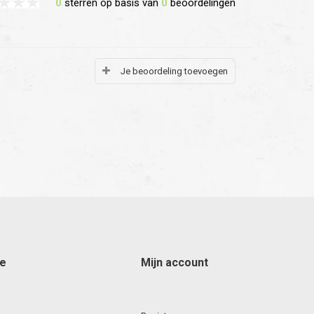
0
sterren op basis van
0
beoordelingen
Je beoordeling toevoegen
ce
Mijn account