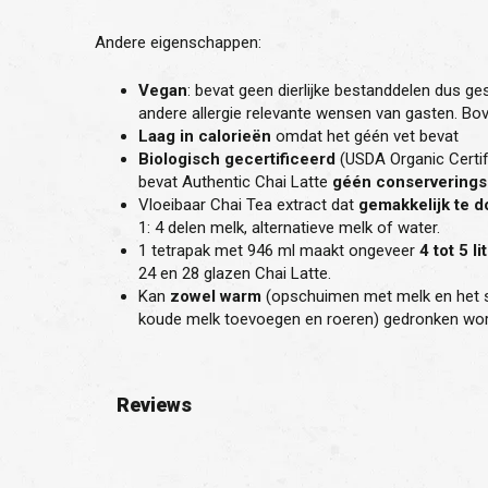
Andere eigenschappen:
Vegan
: bevat geen dierlijke bestanddelen dus ge
andere allergie relevante wensen van gasten. Bov
Laag in calorieën
omdat het géén vet bevat
Biologisch gecertificeerd
(USDA Organic Certif
bevat Authentic Chai Latte
géén conservering
Vloeibaar Chai Tea extract dat
gemakkelijk te 
1: 4 delen melk, alternatieve melk of water.
1 tetrapak met 946 ml maakt ongeveer
4 tot 5 l
24 en 28 glazen Chai Latte.
Kan
zowel warm
(opschuimen met melk en het 
koude melk toevoegen en roeren) gedronken wo
Reviews