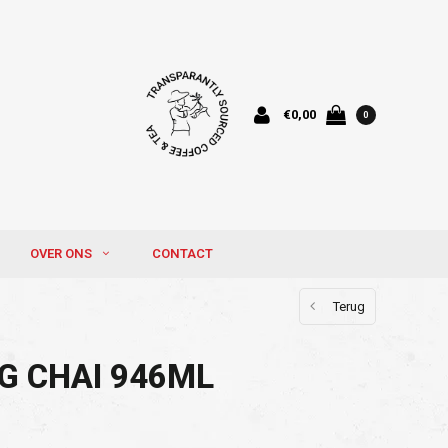
€0,00
0
OVER ONS
CONTACT
Terug
G CHAI 946ML