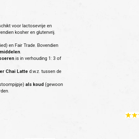
schikt voor lactosevrije en
endien kosher en glutenvrij.
ied) en Fair Trade. Bovendien
smiddelen
.
doseren
is in verhouding 1: 3 of
iter Chai Latte
d.w.z. tussen de
stoompijpje)
als koud
(gewoon
rden.