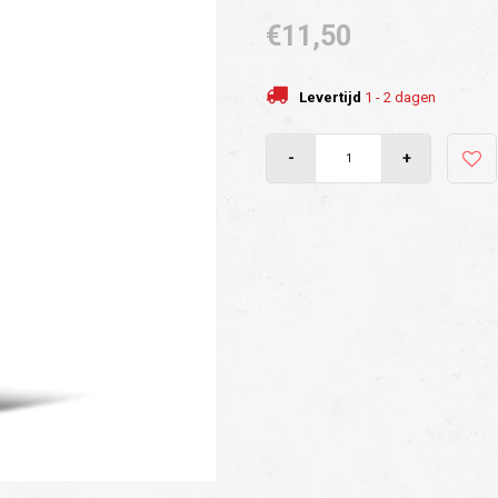
€11,50
Levertijd
1 - 2 dagen
-
+