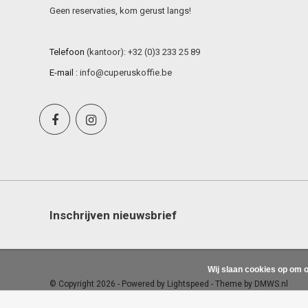
Geen reservaties, kom gerust langs!
Telefoon
(kantoor): +32 (0)3 233 25 89
E-mail
:
info@cuperuskoffie.be
Inschrijven nieuwsbrief
Wij slaan cookies op om o
© Copyright 2026 - Powered by
Lightspeed
- Theme by
DMWS.nl