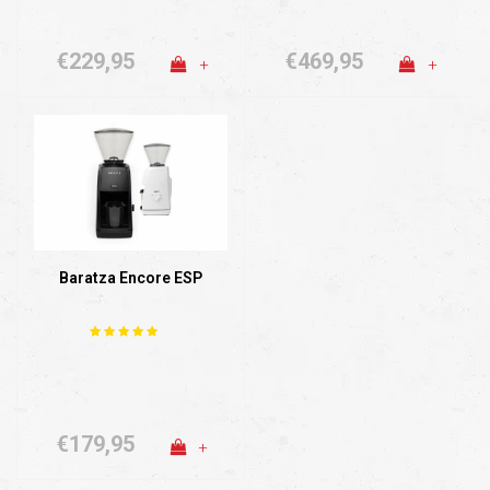
€229,95
€469,95
+
+
Baratza Encore ESP
€179,95
+