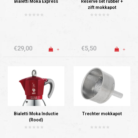
Bialetti Moka Express
Reserve set rubber +
zift mokkapot
€29,00
€5,50
+
+
Bialetti Moka Inductie
Trechter mokkapot
(Rood)