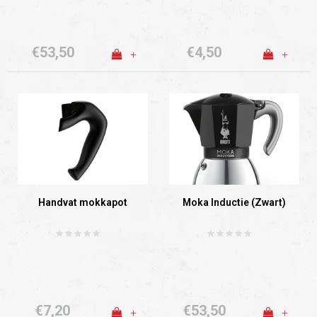
€53,50
€4,50
+
+
Handvat mokkapot
Moka Inductie (Zwart)
€7,20
€53,50
+
+