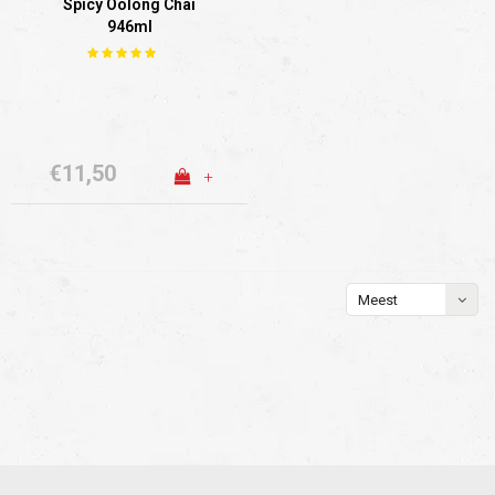
Spicy Oolong Chai
946ml
€11,50
+
Meest
bekeken