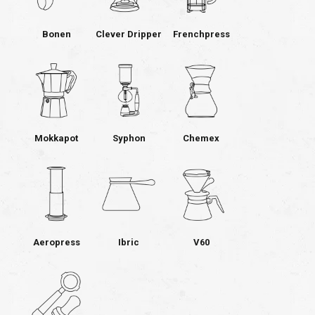
Bonen
Clever Dripper
Frenchpress
Mokkapot
Syphon
Chemex
Aeropress
Ibric
V60