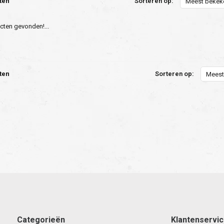
ten
Sorteren op:
Meest bekek
ten gevonden!...
ten
Sorteren op:
Meest
Categorieën
Klantenservi