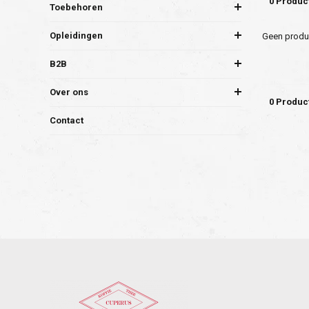
0 Produc
Toebehoren
Opleidingen
Geen produc
B2B
Over ons
0 Produc
Contact