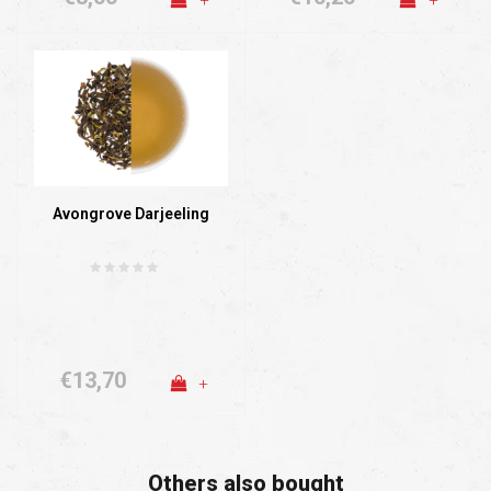
+
+
Avongrove Darjeeling
€13,70
+
Others also bought