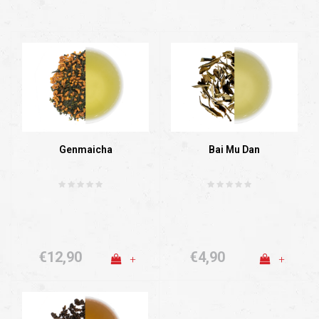
Genmaicha
Bai Mu Dan
€12,90
€4,90
+
+