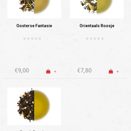
Oosterse Fantasie
Orientaals Roosje
€9,00
€7,80
+
+