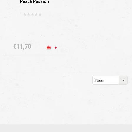
Peach Passion
€11,70
+
Naam
oplopend