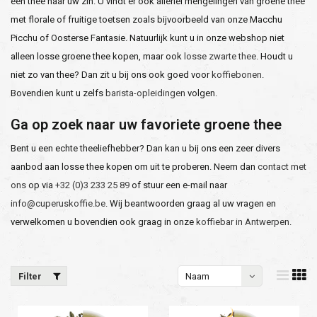
een thee naar uw zin. U vindt er ook allerlei mengelingen van groene thee
met florale of fruitige toetsen zoals bijvoorbeeld van onze Macchu
Picchu of Oosterse Fantasie. Natuurlijk kunt u in onze webshop niet
alleen losse groene thee kopen, maar ook
losse zwarte thee
. Houdt u
niet zo van thee? Dan zit u bij ons ook goed voor
koffiebonen
.
Bovendien kunt u zelfs
barista-opleidingen
volgen.
Ga op zoek naar uw favoriete groene thee
Bent u een echte theeliefhebber? Dan kan u bij ons een zeer divers
aanbod aan losse thee kopen om uit te proberen. Neem dan
contact met
ons
op via
+32 (0)3 233 25 89
of stuur een e-mail naar
info@cuperuskoffie.be
. Wij beantwoorden graag al uw vragen en
verwelkomen u bovendien ook graag in onze
koffiebar in Antwerpen
.
Filter
Naam
oplopend