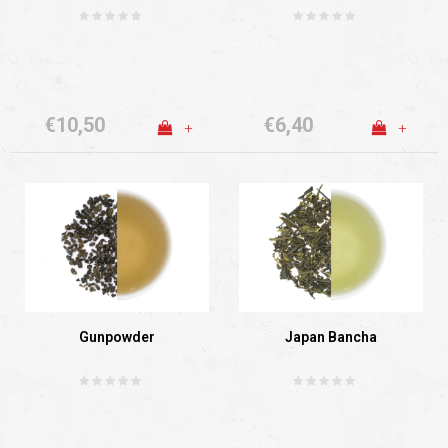
€10,50
€6,40
+
+
Gunpowder
Japan Bancha